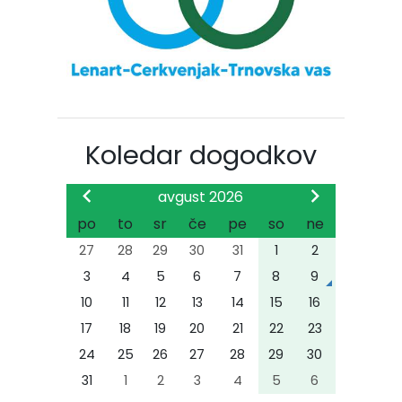
Koledar dogodkov
avgust 2026
po
to
sr
če
pe
so
ne
27
28
29
30
31
1
2
3
4
5
6
7
8
9
10
11
12
13
14
15
16
17
18
19
20
21
22
23
24
25
26
27
28
29
30
31
1
2
3
4
5
6