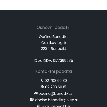
Osnovni podatki
Občina Benedikt
Čolnikov trg 5
2234 Benedikt
ID za DDV: SI77399935
Kontaktni podatki
02 703 60 80
02 703 60 81
obcina@benedikt.si
obcina.benedikt@vep.si
www.benedikt.si